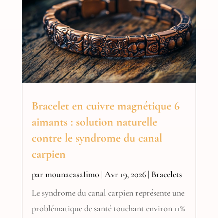
Bracelet en cuivre magnétique 6
aimants : solution naturelle
contre le syndrome du canal
carpien
par
mounacasafimo
|
Avr 19, 2026
|
Bracelets
Le syndrome du canal carpien représente une
problématique de santé touchant environ 11%