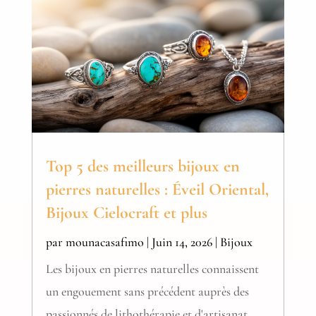
Top 5 des meilleurs bijoux en
pierres naturelles : Éveil Oriental,
Bijoux Cielocraft et plus
par
mounacasafimo
|
Juin 14, 2026
|
Bijoux
Les bijoux en pierres naturelles connaissent
un engouement sans précédent auprès des
passionnés de lithothérapie et d'artisanat