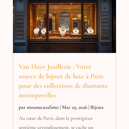
Van Hoye Joaillerie : Votre
source de bijoux de luxe à Paris
pour des collections de diamants
intemporelles
par
mounacasafimo
|
Mar 29, 2026
|
Bijoux
Au cœur de Paris, dans le prestigieux
septième arrondissement, se cache un