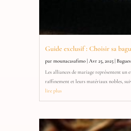
Guide exclusif : Choisir sa ba
par
mounacasafimo
|
Avr 25, 2025
|
Bagues
Les alliances de mariage représentent un e
raffinement et leurs matériaux nobles, suiv
lire plus