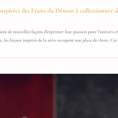
 inspirées des Fruits du Démon à collectionner
nt de nouvelles façons d'exprimer leur passion pour l'univers c
, les bijoux inspirés de la série occupent une place de choix. Ces 