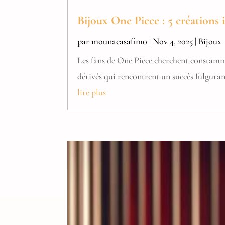
Bijoux One Piece : 5 créations
par
mounacasafimo
|
Nov 4, 2025
|
Bijoux
Les fans de One Piece cherchent constamme
dérivés qui rencontrent un succès fulgurant
lire plus