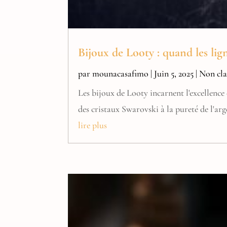
Bijoux de Looty : quand les li
par
mounacasafimo
|
Juin 5, 2025
|
Non cla
Les bijoux de Looty incarnent l'excellence 
des cristaux Swarovski à la pureté de l'arge
lire plus