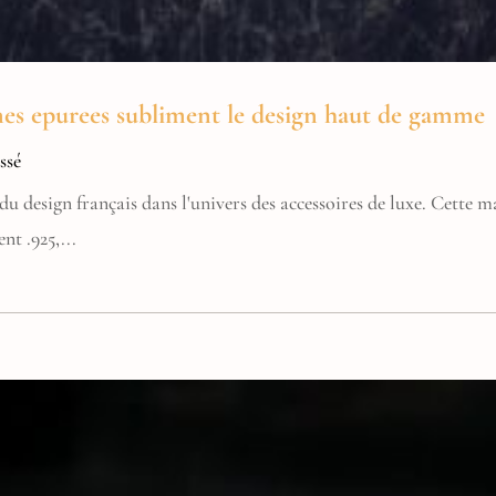
gnes epurees subliment le design haut de gamme
ssé
du design français dans l'univers des accessoires de luxe. Cette ma
nt .925,...