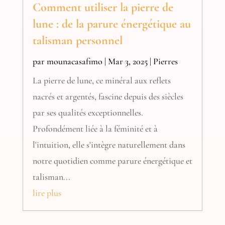
Comment utiliser la pierre de
lune : de la parure énergétique au
talisman personnel
par
mounacasafimo
|
Mar 3, 2025
|
Pierres
La pierre de lune, ce minéral aux reflets
nacrés et argentés, fascine depuis des siècles
par ses qualités exceptionnelles.
Profondément liée à la féminité et à
l'intuition, elle s'intègre naturellement dans
notre quotidien comme parure énergétique et
talisman...
lire plus