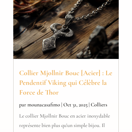
Collier Mjollnir Bouc [Acier] : Le
Pendentif Viking qui Célèbre la
Force de Thor
par
mounacasafimo
|
Oct 31, 2025
|
Colliers
Le collier Mjollnir Bouc en acier inoxydable
représente bien plus qu'un simple bijou. Il