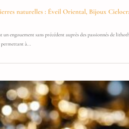
erres naturelles : Éveil Oriental, Bijoux Cielocra
nt un engouement sans précédent auprès des passionnés de lithoth
, permettant à...