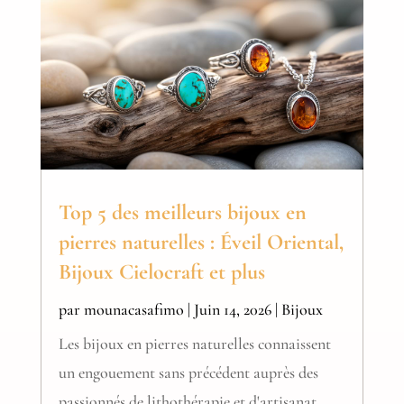
Top 5 des meilleurs bijoux en
pierres naturelles : Éveil Oriental,
Bijoux Cielocraft et plus
par
mounacasafimo
|
Juin 14, 2026
|
Bijoux
Les bijoux en pierres naturelles connaissent
un engouement sans précédent auprès des
passionnés de lithothérapie et d'artisanat