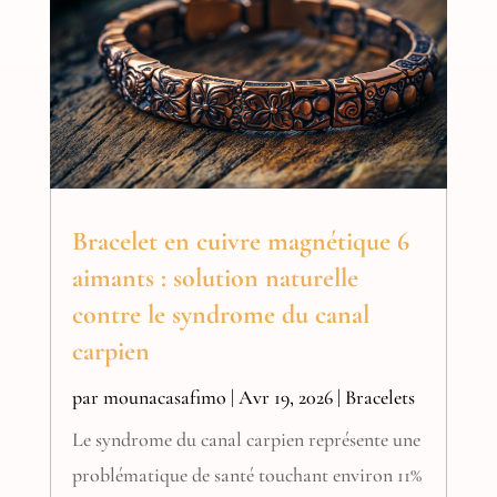
Bracelet en cuivre magnétique 6
aimants : solution naturelle
contre le syndrome du canal
carpien
par
mounacasafimo
|
Avr 19, 2026
|
Bracelets
Le syndrome du canal carpien représente une
problématique de santé touchant environ 11%