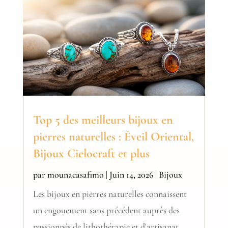
Top 5 des meilleurs bijoux en
pierres naturelles : Éveil Oriental,
Bijoux Cielocraft et plus
par
mounacasafimo
|
Juin 14, 2026
|
Bijoux
Les bijoux en pierres naturelles connaissent
un engouement sans précédent auprès des
passionnés de lithothérapie et d'artisanat