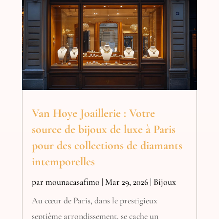
Van Hoye Joaillerie : Votre
source de bijoux de luxe à Paris
pour des collections de diamants
intemporelles
par
mounacasafimo
|
Mar 29, 2026
|
Bijoux
Au cœur de Paris, dans le prestigieux
septième arrondissement, se cache un