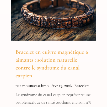
Bracelet en cuivre magnétique 6
aimants : solution naturelle
contre le syndrome du canal
carpien
par
mounacasafimo
|
Avr 19, 2026
|
Bracelets
Le syndrome du canal carpien représente une
problématique de santé touchant environ 11%