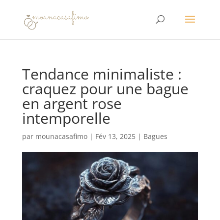
Tendance minimaliste :
craquez pour une bague
en argent rose
intemporelle
par
mounacasafimo
|
Fév 13, 2025
|
Bagues