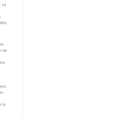
. La
s
ales,
tte
i de
plus
ent.
es
e la