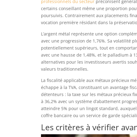
professionnels du secteur
préconisent générale
certains conseillant même une proportion pouva
poursuivis. Contrairement aux placements financ
vocation première résidant dans la préservation
L’argent métal représente une option compléme
avec une progression de 1,76%. Sa volatilité p
potentiellement supérieurs, tout en comportan
avec une hausse de 1,48%, et le palladium à 1
alternatives pour les investisseurs avertis sou
valeurs traditionnelles.
La fiscalité applicable aux métaux précieux mér
échappe à la TVA, constituant un avantage fisc
détenteurs : la taxe sur les métaux précieux f
à 36,2% avec un système d’abattement progress
atteindre 5% pour un lingot standard, auxquels
coffre bancaire ou un service de garde spéciali
Les critères à vérifier av