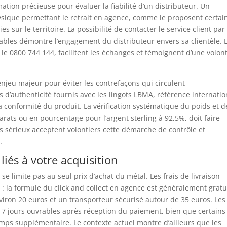
mation précieuse pour évaluer la fiabilité d’un distributeur. Un
ysique permettant le retrait en agence, comme le proposent certai
 sur le territoire. La possibilité de contacter le service client par
rables démontre l’engagement du distributeur envers sa clientèle. 
le 0800 744 144, facilitent les échanges et témoignent d’une volon
enjeu majeur pour éviter les contrefaçons qui circulent
 d’authenticité fournis avec les lingots LBMA, référence internatio
 conformité du produit. La vérification systématique du poids et d
arats ou en pourcentage pour l’argent sterling à 92,5%, doit faire
s sérieux acceptent volontiers cette démarche de contrôle et
.
é liés à votre acquisition
se limite pas au seul prix d’achat du métal. Les frais de livraison
: la formule du click and collect en agence est généralement gratu
viron 20 euros et un transporteur sécurisé autour de 35 euros. Les
t 7 jours ouvrables après réception du paiement, bien que certains
emps supplémentaire. Le contexte actuel montre d’ailleurs que les