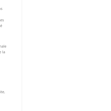
ns
Les
té
nale
e la
ite,