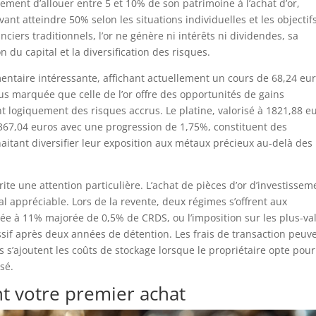
ment d’allouer entre 5 et 10% de son patrimoine à l’achat d’or,
nt atteindre 50% selon les situations individuelles et les objectif
iers traditionnels, l’or ne génère ni intérêts ni dividendes, sa
 du capital et la diversification des risques.
ntaire intéressante, affichant actuellement un cours de 68,24 eu
lus marquée que celle de l’or offre des opportunités de gains
t logiquement des risques accrus. Le platine, valorisé à 1821,88 e
367,04 euros avec une progression de 1,75%, constituent des
haitant diversifier leur exposition aux métaux précieux au-delà des
ite une attention particulière. L’achat de pièces d’or d’investissem
al appréciable. Lors de la revente, deux régimes s’offrent aux
ixée à 11% majorée de 0,5% de CRDS, ou l’imposition sur les plus-va
if après deux années de détention. Les frais de transaction peuv
 s’ajoutent les coûts de stockage lorsque le propriétaire opte pou
sé.
ant votre premier achat