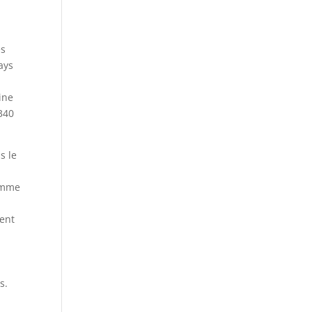
es
ays
ine
340
s le
comme
ment
s.