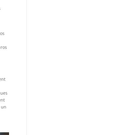
s
ros
uros
ent
lues
ent
r un