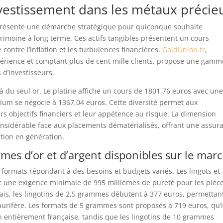
vestissement dans les métaux précie
eprésente une démarche stratégique pour quiconque souhaite
atrimoine à long terme. Ces actifs tangibles présentent un cours
 contre l’inflation et les turbulences financières.
GoldUnion.fr
,
périence et comptant plus de cent mille clients, propose une gamm
 d’investisseurs.
 du seul or. Le platine affiche un cours de 1801,76 euros avec un
ium se négocie à 1367,04 euros. Cette diversité permet aux
urs objectifs financiers et leur appétence au risque. La dimension
considérable face aux placements dématérialisés, offrant une assur
tion en génération.
mes d’or et d’argent disponibles sur le mar
s formats répondant à des besoins et budgets variés. Les lingots et
vec une exigence minimale de 995 millièmes de pureté pour les pièc
is, les lingotins de 2,5 grammes débutent à 377 euros, permettan
aurifère. Les formats de 5 grammes sont proposés à 719 euros, qu’i
on entièrement française, tandis que les lingotins de 10 grammes