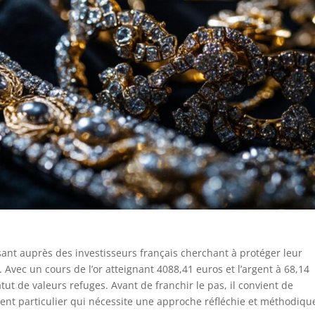
issant auprès des investisseurs français cherchant à protéger leur
Avec un cours de l’or atteignant 4088,41 euros et l’argent à 68,14
ut de valeurs refuges. Avant de franchir le pas, il convient de
ent particulier qui nécessite une approche réfléchie et méthodiqu