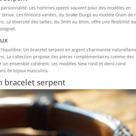
et personnalité. Les hommes optent souvent pour des modèles en
ur tenue. Les finitions variées, du Snake Durgâ au modèle Grain de r
ns. La diversité des tailles, du 3mm au 8mm, offre une flexibilité d
 poignet.
oux
s l’équilibre. Un bracelet serpent en argent s’harmonise naturellem
fins. La collection propose des pièces complémentaires comme des
er un ensemble cohérent. Les modèles New rond et demi-rond
ns de bijoux masculins.
un bracelet serpent