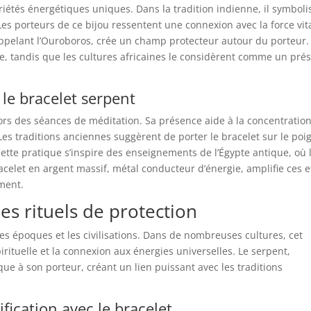
iétés énergétiques uniques. Dans la tradition indienne, il symboli
l. Les porteurs de ce bijou ressentent une connexion avec la force vit
rappelant l’Ouroboros, crée un champ protecteur autour du porteur.
tune, tandis que les cultures africaines le considèrent comme un pré
 le bracelet serpent
lors des séances de méditation. Sa présence aide à la concentration
. Les traditions anciennes suggèrent de porter le bracelet sur le poi
ette pratique s’inspire des enseignements de l’Égypte antique, où 
acelet en argent massif, métal conducteur d’énergie, amplifie ces e
ment.
es rituels de protection
 les époques et les civilisations. Dans de nombreuses cultures, cet
rituelle et la connexion aux énergies universelles. Le serpent,
ue à son porteur, créant un lien puissant avec les traditions
ification avec le bracelet