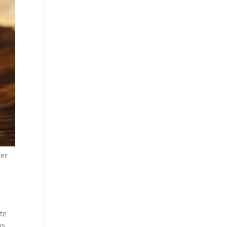
ser
nte
ns