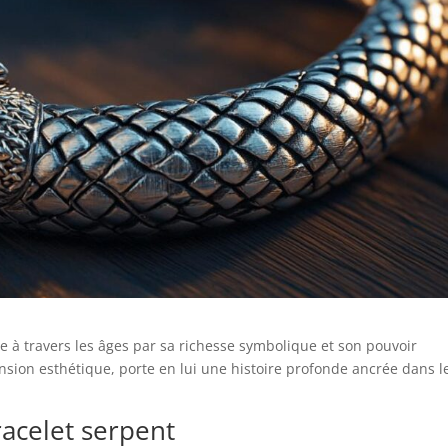
ne à travers les âges par sa richesse symbolique et son pouvoir
nsion esthétique, porte en lui une histoire profonde ancrée dans l
racelet serpent