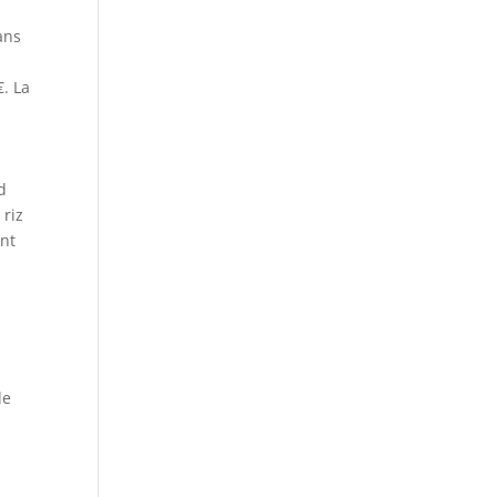
ans
€. La
d
 riz
ant
de