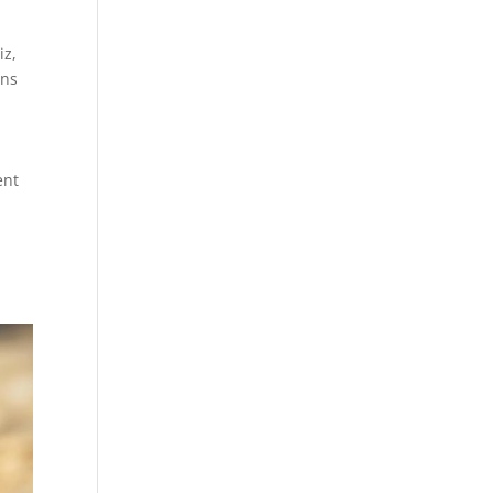
iz,
ans
ent