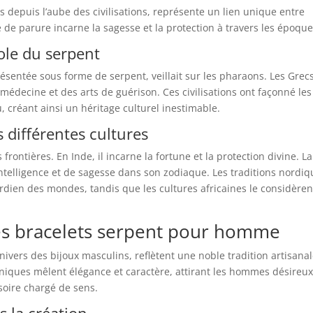
s depuis l’aube des civilisations, représente un lien unique entre
 de parure incarne la sagesse et la protection à travers les époque
ole du serpent
ésentée sous forme de serpent, veillait sur les pharaons. Les Grec
a médecine et des arts de guérison. Ces civilisations ont façonné les
 créant ainsi un héritage culturel inestimable.
 différentes cultures
rontières. En Inde, il incarne la fortune et la protection divine. La
ntelligence et de sagesse dans son zodiaque. Les traditions nordiq
rdien des mondes, tandis que les cultures africaines le considèren
des bracelets serpent pour homme
ivers des bijoux masculins, reflètent une noble tradition artisanal
niques mêlent élégance et caractère, attirant les hommes désireu
ssoire chargé de sens.
s la création