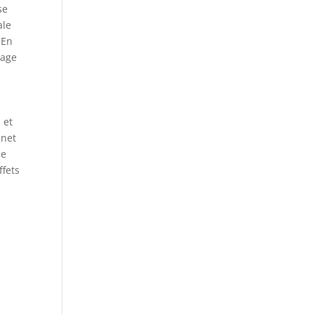
se
ale
 En
sage
 et
gnet
le
ffets