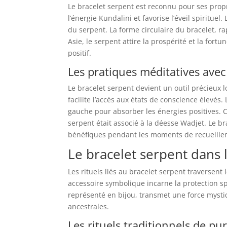
Le bracelet serpent est reconnu pour ses propr
l’énergie Kundalini et favorise l’éveil spiritue
du serpent. La forme circulaire du bracelet, 
Asie, le serpent attire la prospérité et la for
positif.
Les pratiques méditatives avec
Le bracelet serpent devient un outil précieux 
facilite l’accès aux états de conscience élevés
gauche pour absorber les énergies positives. C
serpent était associé à la déesse Wadjet. Le br
bénéfiques pendant les moments de recueille
Le bracelet serpent dans l
Les rituels liés au bracelet serpent traversent
accessoire symbolique incarne la protection spi
représenté en bijou, transmet une force mystiq
ancestrales.
Les rituels traditionnels de pur