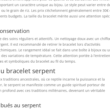
pportant un caractère unique au bijou. Le style peut varier entre d
ou le grain de riz. Les prix s’échelonnent généralement entre 30€ 
érents budgets. La taille du bracelet mérite aussi une attention spéc
 conservation
des soins réguliers et attentifs. Un nettoyage doux avec un chiffo
argent. Il est recommandé de retirer le bracelet lors d’activités
chimiques. Le rangement idéal se fait dans une boîte à bijoux ou 
t des variations de température. Cette attention portée à l’entretie
ues et symboliques du bracelet au fil du temps.
du bracelet serpent
traditions ancestrales, où ce reptile incarne la puissance et la
r, le serpent se manifeste comme un guide spirituel porteur de
n profond avec ces traditions millénaires, devenant un véritable
ribués au serpent