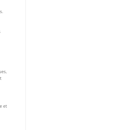
s.
s
ues,
t
e et
x