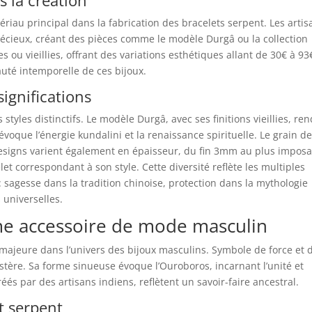
riau principal dans la fabrication des bracelets serpent. Les artis
précieux, créant des pièces comme le modèle Durgâ ou la collection
 ou vieillies, offrant des variations esthétiques allant de 30€ à 93
eauté intemporelle de ces bijoux.
significations
styles distinctifs. Le modèle Durgâ, avec ses finitions vieillies, ren
oque l’énergie kundalini et la renaissance spirituelle. Le grain de
designs varient également en épaisseur, du fin 3mm au plus impos
t correspondant à son style. Cette diversité reflète les multiples
: sagesse dans la tradition chinoise, protection dans la mythologie
 universelles.
me accessoire de mode masculin
 majeure dans l’univers des bijoux masculins. Symbole de force et 
stère. Sa forme sinueuse évoque l’Ouroboros, incarnant l’unité et
éés par des artisans indiens, reflètent un savoir-faire ancestral.
t serpent